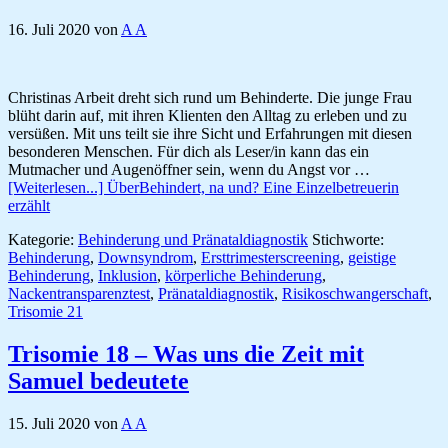
16. Juli 2020
von
A A
Christinas Arbeit dreht sich rund um Behinderte. Die junge Frau
blüht darin auf, mit ihren Klienten den Alltag zu erleben und zu
versüßen. Mit uns teilt sie ihre Sicht und Erfahrungen mit diesen
besonderen Menschen. Für dich als Leser/in kann das ein
Mutmacher und Augenöffner sein, wenn du Angst vor …
[Weiterlesen...]
ÜberBehindert, na und? Eine Einzelbetreuerin
erzählt
Kategorie:
Behinderung und Pränataldiagnostik
Stichworte:
Behinderung
,
Downsyndrom
,
Ersttrimesterscreening
,
geistige
Behinderung
,
Inklusion
,
körperliche Behinderung
,
Nackentransparenztest
,
Pränataldiagnostik
,
Risikoschwangerschaft
,
Trisomie 21
Trisomie 18 – Was uns die Zeit mit
Samuel bedeutete
15. Juli 2020
von
A A