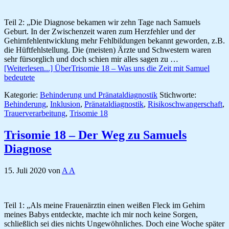
Teil 2: „Die Diagnose bekamen wir zehn Tage nach Samuels
Geburt. In der Zwischenzeit waren zum Herzfehler und der
Gehirnfehlentwicklung mehr Fehlbildungen bekannt geworden, z.B.
die Hüftfehlstellung. Die (meisten) Ärzte und Schwestern waren
sehr fürsorglich und doch schien mir alles sagen zu …
[Weiterlesen...]
ÜberTrisomie 18 – Was uns die Zeit mit Samuel
bedeutete
Kategorie:
Behinderung und Pränataldiagnostik
Stichworte:
Behinderung
,
Inklusion
,
Pränataldiagnostik
,
Risikoschwangerschaft
,
Trauerverarbeitung
,
Trisomie 18
Trisomie 18 – Der Weg zu Samuels
Diagnose
15. Juli 2020
von
A A
Teil 1: „Als meine Frauenärztin einen weißen Fleck im Gehirn
meines Babys entdeckte, machte ich mir noch keine Sorgen,
schließlich sei dies nichts Ungewöhnliches. Doch eine Woche später