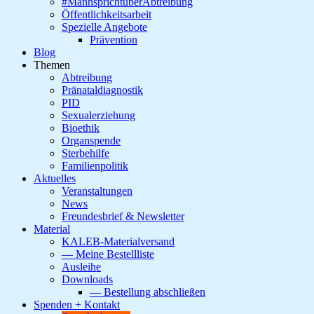
#MannsprichtüberAbtreibung
Öffentlichkeitsarbeit
Spezielle Angebote
Prävention
Blog
Themen
Abtreibung
Pränataldiagnostik
PID
Sexualerziehung
Bioethik
Organspende
Sterbehilfe
Familienpolitik
Aktuelles
Veranstaltungen
News
Freundesbrief & Newsletter
Material
KALEB-Materialversand
— Meine Bestellliste
Ausleihe
Downloads
— Bestellung abschließen
Spenden + Kontakt