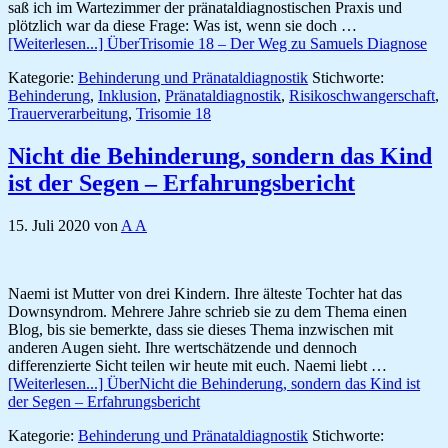
saß ich im Wartezimmer der pränataldiagnostischen Praxis und
plötzlich war da diese Frage: Was ist, wenn sie doch …
[Weiterlesen...]
ÜberTrisomie 18 – Der Weg zu Samuels Diagnose
Kategorie:
Behinderung und Pränataldiagnostik
Stichworte:
Behinderung
,
Inklusion
,
Pränataldiagnostik
,
Risikoschwangerschaft
,
Trauerverarbeitung
,
Trisomie 18
Nicht die Behinderung, sondern das Kind
ist der Segen – Erfahrungsbericht
15. Juli 2020
von
A A
Naemi ist Mutter von drei Kindern. Ihre älteste Tochter hat das
Downsyndrom. Mehrere Jahre schrieb sie zu dem Thema einen
Blog, bis sie bemerkte, dass sie dieses Thema inzwischen mit
anderen Augen sieht. Ihre wertschätzende und dennoch
differenzierte Sicht teilen wir heute mit euch. Naemi liebt …
[Weiterlesen...]
ÜberNicht die Behinderung, sondern das Kind ist
der Segen – Erfahrungsbericht
Kategorie:
Behinderung und Pränataldiagnostik
Stichworte: