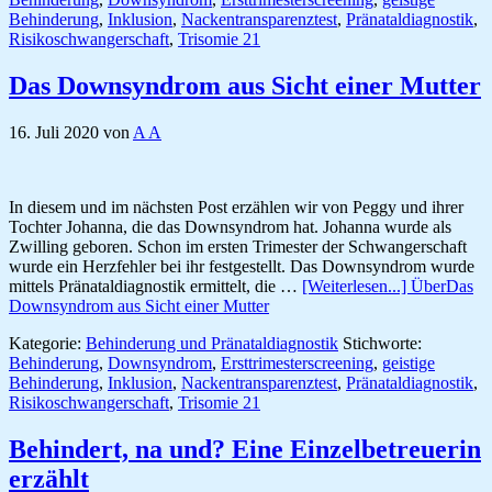
Behinderung
,
Inklusion
,
Nackentransparenztest
,
Pränataldiagnostik
,
Risikoschwangerschaft
,
Trisomie 21
Das Downsyndrom aus Sicht einer Mutter
16. Juli 2020
von
A A
In diesem und im nächsten Post erzählen wir von Peggy und ihrer
Tochter Johanna, die das Downsyndrom hat. Johanna wurde als
Zwilling geboren. Schon im ersten Trimester der Schwangerschaft
wurde ein Herzfehler bei ihr festgestellt. Das Downsyndrom wurde
mittels Pränataldiagnostik ermittelt, die …
[Weiterlesen...]
ÜberDas
Downsyndrom aus Sicht einer Mutter
Kategorie:
Behinderung und Pränataldiagnostik
Stichworte:
Behinderung
,
Downsyndrom
,
Ersttrimesterscreening
,
geistige
Behinderung
,
Inklusion
,
Nackentransparenztest
,
Pränataldiagnostik
,
Risikoschwangerschaft
,
Trisomie 21
Behindert, na und? Eine Einzelbetreuerin
erzählt