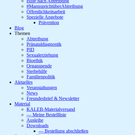
Hilfe nach Abtreibung
#MannsprichtüberAbtreibung
Öffentlichkeitsarbeit
Spezielle Angebote
Prävention
Blog
Themen
Abtreibung
Pränataldiagnostik
PID
Sexualerziehung
Bioethik
Organspende
Sterbehilfe
Familienpolitik
Aktuelles
Veranstaltungen
News
Freundesbrief & Newsletter
Material
KALEB-Materialversand
— Meine Bestellliste
Ausleihe
Downloads
— Bestellung abschließen