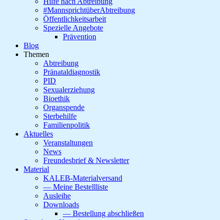
Hilfe nach Abtreibung
#MannsprichtüberAbtreibung
Öffentlichkeitsarbeit
Spezielle Angebote
Prävention
Blog
Themen
Abtreibung
Pränataldiagnostik
PID
Sexualerziehung
Bioethik
Organspende
Sterbehilfe
Familienpolitik
Aktuelles
Veranstaltungen
News
Freundesbrief & Newsletter
Material
KALEB-Materialversand
— Meine Bestellliste
Ausleihe
Downloads
— Bestellung abschließen