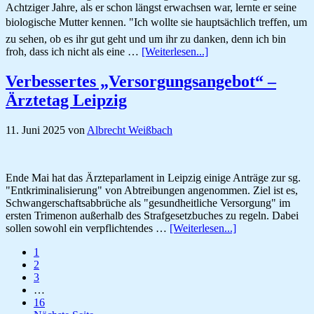
Achtziger Jahre, als er schon längst erwachsen war, lernte er seine
biologische Mutter kennen. "Ich wollte sie hauptsächlich treffen, um
zu sehen, ob es ihr gut geht und um ihr zu danken, denn ich bin
ÜberEin
froh, dass ich nicht als eine …
[Weiterlesen...]
Genie,
das
Verbessertes „Versorgungsangebot“ –
es
Ärztetag Leipzig
beinahe
nicht
gegeben
11. Juni 2025
von
Albrecht Weißbach
hätte
Ende Mai hat das Ärzteparlament in Leipzig einige Anträge zur sg.
"Entkriminalisierung" von Abtreibungen angenommen. Ziel ist es,
Schwangerschaftsabbrüche als "gesundheitliche Versorgung" im
ersten Trimenon außerhalb des Strafgesetzbuches zu regeln. Dabei
ÜberVerbessertes
sollen sowohl ein verpflichtendes …
[Weiterlesen...]
„Versorgungsang
Seite
1
–
Seite
2
Ärztetag
Seite
3
Leipzig
Weggelassene
…
Zwischenseiten
Seite
16