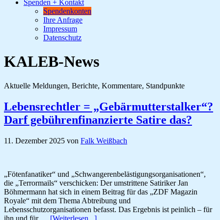
Spenden + Kontakt
Spendenkonten
Ihre Anfrage
Impressum
Datenschutz
KALEB-News
Aktuelle Meldungen, Berichte, Kommentare, Standpunkte
Lebensrechtler = „Gebärmutterstalker“?
Darf gebührenfinanzierte Satire das?
11. Dezember 2025
von
Falk Weißbach
„Fötenfanatiker“ und „Schwangerenbelästigungsorganisationen“,
die „Terrormails“ verschicken: Der umstrittene Satiriker Jan
Böhmermann hat sich in einem Beitrag für das „ZDF Magazin
Royale“ mit dem Thema Abtreibung und
Lebensschutzorganisationen befasst. Das Ergebnis ist peinlich – für
ÜberLebensrechtler
ihn und für …
[Weiterlesen...]