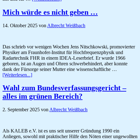
=
„Gebärmutterstalker“?
Mich würde es nicht geben …
Darf
gebührenfinanzierte
14. Oktober 2025
von
Albrecht Weißbach
Satire
das?
Das schrieb vor wenigen Wochen Jens Nitschkowski, promovierter
Physiker am Fraunhofer-Institut für Hochfrequenzphysik und
Radartechnik FHR in einem IDEA-Leserbrief. Er wurde 1966
geboren, ist an Augen und Ohren schwerbehindert, aber konnte
dank der Fürsorge seiner Mutter eine wissenschaftliche …
ÜberMich
[Weiterlesen...]
würde
es
Wahl zum Bundesverfassungsgericht –
nicht
alles im grünen Bereich?
geben
…
2. September 2025
von
Albrecht Weißbach
Als KALEB e.V. ist es uns seit unserer Gründung 1990 ein
Anliegen, sowohl mit praktischer Hilfe den Nöten einer ungewollten