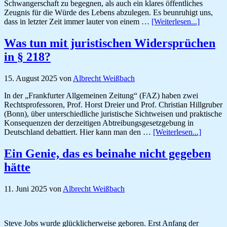
Schwangerschaft zu begegnen, als auch ein klares öffentliches
Zeugnis für die Würde des Lebens abzulegen. Es beunruhigt uns,
ÜberWa
dass in letzter Zeit immer lauter von einem …
[Weiterlesen...]
zum
Bundesve
Was tun mit juristischen Widersprüchen
–
in § 218?
alles
im
grünen
15. August 2025
von
Albrecht Weißbach
Bereich
In der „Frankfurter Allgemeinen Zeitung“ (FAZ) haben zwei
Rechtsprofessoren, Prof. Horst Dreier und Prof. Christian Hillgruber
(Bonn), über unterschiedliche juristische Sichtweisen und praktische
Konsequenzen der derzeitigen Abtreibungsgesetzgebung in
ÜberWa
Deutschland debattiert. Hier kann man den …
[Weiterlesen...]
tun
mit
Ein Genie, das es beinahe nicht gegeben
juristis
hätte
Widersp
in
§
11. Juni 2025
von
Albrecht Weißbach
218?
Steve Jobs wurde glücklicherweise geboren. Erst Anfang der