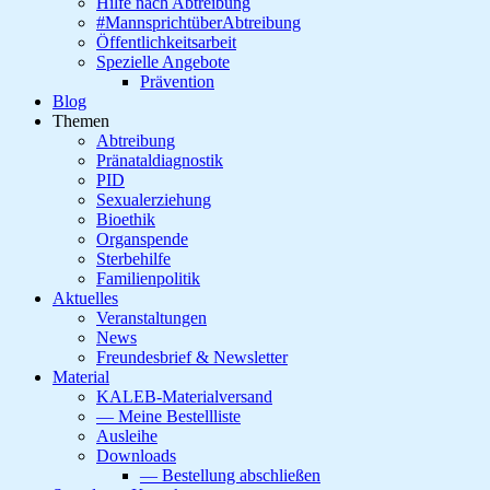
Hilfe nach Abtreibung
#MannsprichtüberAbtreibung
Öffentlichkeitsarbeit
Spezielle Angebote
Prävention
Blog
Themen
Abtreibung
Pränataldiagnostik
PID
Sexualerziehung
Bioethik
Organspende
Sterbehilfe
Familienpolitik
Aktuelles
Veranstaltungen
News
Freundesbrief & Newsletter
Material
KALEB-Materialversand
— Meine Bestellliste
Ausleihe
Downloads
— Bestellung abschließen