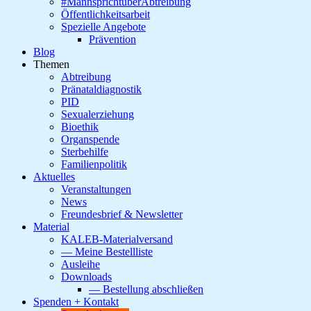
#MannsprichtüberAbtreibung
Öffentlichkeitsarbeit
Spezielle Angebote
Prävention
Blog
Themen
Abtreibung
Pränataldiagnostik
PID
Sexualerziehung
Bioethik
Organspende
Sterbehilfe
Familienpolitik
Aktuelles
Veranstaltungen
News
Freundesbrief & Newsletter
Material
KALEB-Materialversand
— Meine Bestellliste
Ausleihe
Downloads
— Bestellung abschließen
Spenden + Kontakt