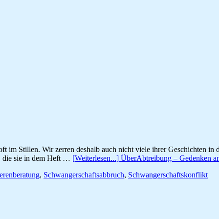
t im Stillen. Wir zerren deshalb auch nicht viele ihrer Geschichten in d
 die sie in dem Heft …
[Weiterlesen...]
ÜberAbtreibung – Gedenken a
renberatung
,
Schwangerschaftsabbruch
,
Schwangerschaftskonflikt