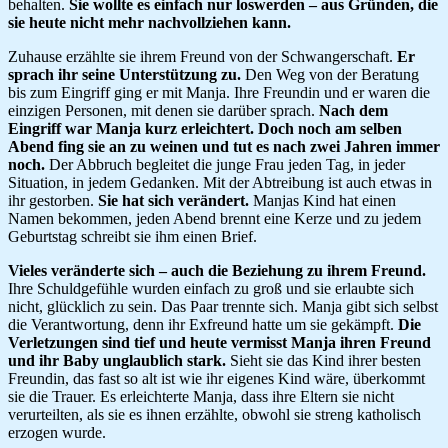
behalten.
Sie wollte es einfach nur loswerden – aus Gründen, die
sie heute nicht mehr nachvollziehen kann.
Zuhause erzählte sie ihrem Freund von der Schwangerschaft.
Er
sprach ihr seine Unterstützung zu.
Den Weg von der Beratung
bis zum Eingriff ging er mit Manja. Ihre Freundin und er waren die
einzigen Personen, mit denen sie darüber sprach.
Nach dem
Eingriff war Manja kurz erleichtert. Doch noch am selben
Abend fing sie an zu weinen und tut es nach zwei Jahren immer
noch.
Der Abbruch begleitet die junge Frau jeden Tag, in jeder
Situation, in jedem Gedanken. Mit der Abtreibung ist auch etwas in
ihr gestorben.
Sie hat sich verändert.
Manjas Kind hat einen
Namen bekommen, jeden Abend brennt eine Kerze und zu jedem
Geburtstag schreibt sie ihm einen Brief.
Vieles veränderte sich – auch die Beziehung zu ihrem Freund.
Ihre Schuldgefühle wurden einfach zu groß und sie erlaubte sich
nicht, glücklich zu sein. Das Paar trennte sich. Manja gibt sich selbst
die Verantwortung, denn ihr Exfreund hatte um sie gekämpft.
Die
Verletzungen sind tief und heute vermisst Manja ihren Freund
und ihr Baby unglaublich stark.
Sieht sie das Kind ihrer besten
Freundin, das fast so alt ist wie ihr eigenes Kind wäre, überkommt
sie die Trauer. Es erleichterte Manja, dass ihre Eltern sie nicht
verurteilten, als sie es ihnen erzählte, obwohl sie streng katholisch
erzogen wurde.