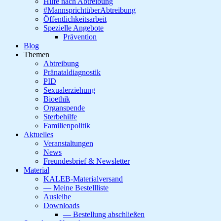
Hilfe nach Abtreibung
#MannsprichtüberAbtreibung
Öffentlichkeitsarbeit
Spezielle Angebote
Prävention
Blog
Themen
Abtreibung
Pränataldiagnostik
PID
Sexualerziehung
Bioethik
Organspende
Sterbehilfe
Familienpolitik
Aktuelles
Veranstaltungen
News
Freundesbrief & Newsletter
Material
KALEB-Materialversand
— Meine Bestellliste
Ausleihe
Downloads
— Bestellung abschließen