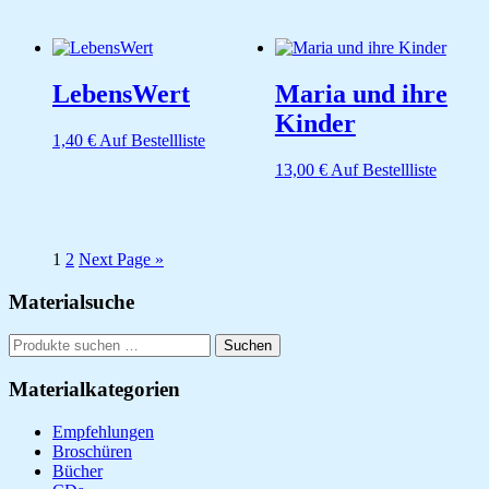
LebensWert
Maria und ihre
Kinder
1,40
€
Auf Bestellliste
13,00
€
Auf Bestellliste
1
2
Next Page »
Seitenspalte
Materialsuche
Suchen
Suchen
nach:
Materialkategorien
Empfehlungen
Broschüren
Bücher