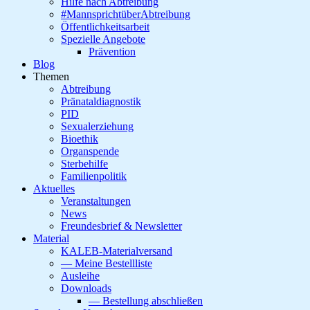
Hilfe nach Abtreibung
#MannsprichtüberAbtreibung
Öffentlichkeitsarbeit
Spezielle Angebote
Prävention
Blog
Themen
Abtreibung
Pränataldiagnostik
PID
Sexualerziehung
Bioethik
Organspende
Sterbehilfe
Familienpolitik
Aktuelles
Veranstaltungen
News
Freundesbrief & Newsletter
Material
KALEB-Materialversand
— Meine Bestellliste
Ausleihe
Downloads
— Bestellung abschließen