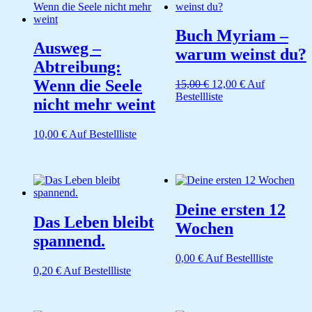
Buch Myriam –
Ausweg –
warum weinst du?
Abtreibung:
Wenn die Seele
Ursprünglicher
Aktueller
15,00
€
12,00
€
Auf
Preis
Preis
Bestellliste
nicht mehr weint
war:
ist:
15,00 €
12,00 €.
10,00
€
Auf Bestellliste
Deine ersten 12
Das Leben bleibt
Wochen
spannend.
0,00
€
Auf Bestellliste
0,20
€
Auf Bestellliste