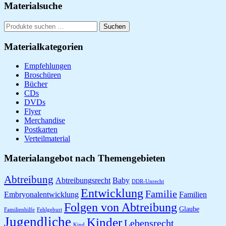
Seitenspalte
Materialsuche
Suchen
Suchen
nach:
Materialkategorien
Empfehlungen
Broschüren
Bücher
CDs
DVDs
Flyer
Merchandise
Postkarten
Verteilmaterial
Materialangebot nach Themengebieten
Abtreibung
Abtreibungsrecht
Baby
DDR-Unrecht
Entwicklung
Familie
Embryonalentwicklung
Familien
Folgen von Abtreibung
Glaube
Familienhilfe
Fehlgeburt
Jugendliche
Kinder
Lebensrecht
Kind