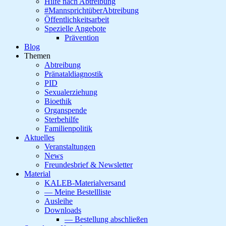
Hilfe nach Abtreibung
#MannsprichtüberAbtreibung
Öffentlichkeitsarbeit
Spezielle Angebote
Prävention
Blog
Themen
Abtreibung
Pränataldiagnostik
PID
Sexualerziehung
Bioethik
Organspende
Sterbehilfe
Familienpolitik
Aktuelles
Veranstaltungen
News
Freundesbrief & Newsletter
Material
KALEB-Materialversand
— Meine Bestellliste
Ausleihe
Downloads
— Bestellung abschließen