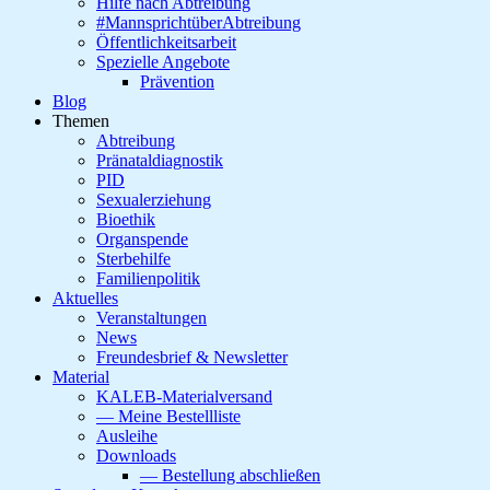
Hilfe nach Abtreibung
#MannsprichtüberAbtreibung
Öffentlichkeitsarbeit
Spezielle Angebote
Prävention
Blog
Themen
Abtreibung
Pränataldiagnostik
PID
Sexualerziehung
Bioethik
Organspende
Sterbehilfe
Familienpolitik
Aktuelles
Veranstaltungen
News
Freundesbrief & Newsletter
Material
KALEB-Materialversand
— Meine Bestellliste
Ausleihe
Downloads
— Bestellung abschließen