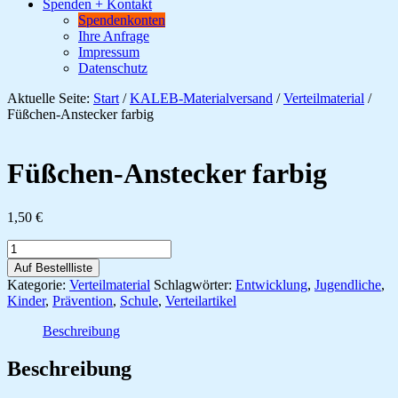
Spenden + Kontakt
Spendenkonten
Ihre Anfrage
Impressum
Datenschutz
Aktuelle Seite:
Start
/
KALEB-Materialversand
/
Verteilmaterial
/
Füßchen-Anstecker farbig
Füßchen-Anstecker farbig
1,50
€
Füßchen-
Anstecker
Auf Bestellliste
farbig
Kategorie:
Verteilmaterial
Schlagwörter:
Entwicklung
,
Jugendliche
,
Menge
Kinder
,
Prävention
,
Schule
,
Verteilartikel
Beschreibung
Beschreibung