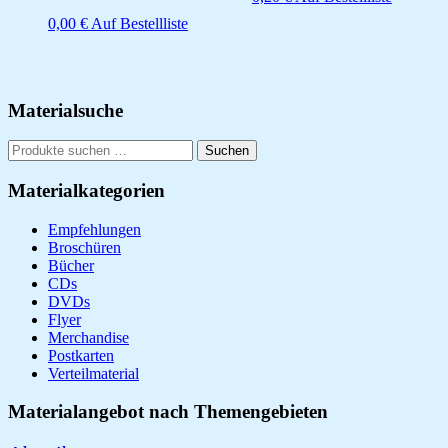
0,00
€
Auf Bestellliste
Seitenspalte
Materialsuche
Suchen
Suchen
nach:
Materialkategorien
Empfehlungen
Broschüren
Bücher
CDs
DVDs
Flyer
Merchandise
Postkarten
Verteilmaterial
Materialangebot nach Themengebieten