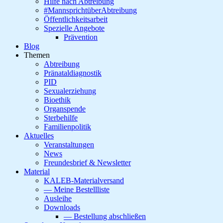
Hilfe nach Abtreibung
#MannsprichtüberAbtreibung
Öffentlichkeitsarbeit
Spezielle Angebote
Prävention
Blog
Themen
Abtreibung
Pränataldiagnostik
PID
Sexualerziehung
Bioethik
Organspende
Sterbehilfe
Familienpolitik
Aktuelles
Veranstaltungen
News
Freundesbrief & Newsletter
Material
KALEB-Materialversand
— Meine Bestellliste
Ausleihe
Downloads
— Bestellung abschließen