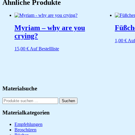
Ähnliche Produkte
Myriam – why are you
Füßche
crying?
1,00
€
Auf
15,00
€
Auf Bestellliste
Seitenspalte
Materialsuche
Suchen
Suchen
nach:
Materialkategorien
Empfehlungen
Broschüren