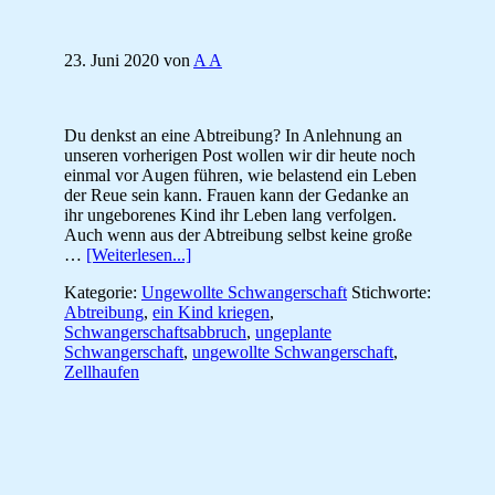
23. Juni 2020
von
A A
Du denkst an eine Abtreibung? In Anlehnung an
unseren vorherigen Post wollen wir dir heute noch
einmal vor Augen führen, wie belastend ein Leben
der Reue sein kann. Frauen kann der Gedanke an
ihr ungeborenes Kind ihr Leben lang verfolgen.
Auch wenn aus der Abtreibung selbst keine große
ÜberUngewollt
…
[Weiterlesen...]
schwanger:
Kategorie:
Ungewollte Schwangerschaft
Stichworte:
Was
Abtreibung
,
ein Kind kriegen
,
wäre,
Schwangerschaftsabbruch
,
ungeplante
wenn
Schwangerschaft
,
ungewollte Schwangerschaft
,
du
Zellhaufen
bleibst…