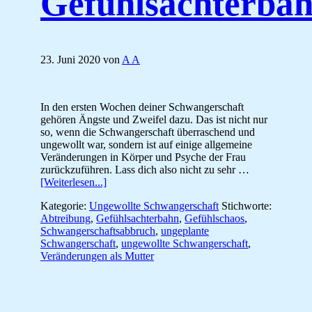
Gefühlsachterba
23. Juni 2020
von
A A
In den ersten Wochen deiner Schwangerschaft
gehören Ängste und Zweifel dazu. Das ist nicht nur
so, wenn die Schwangerschaft überraschend und
ungewollt war, sondern ist auf einige allgemeine
Veränderungen in Körper und Psyche der Frau
zurückzuführen. Lass dich also nicht zu sehr …
ÜberUngewollt
[Weiterlesen...]
schwanger:
Kategorie:
Ungewollte Schwangerschaft
Stichworte:
Gefühlsachterbahn
Abtreibung
,
Gefühlsachterbahn
,
Gefühlschaos
,
Schwangerschaftsabbruch
,
ungeplante
Schwangerschaft
,
ungewollte Schwangerschaft
,
Veränderungen als Mutter