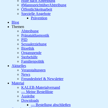
Hilfe nach Abtreibung
#MannsprichtüberAbtreibung
Öffentlichkeitsarbeit
Spezielle Angebote
Prävention
Blog
Themen
Abtreibung
Pränataldiagnostik
PID
Sexualerziehung
Bioethik
Organspende
Sterbehilfe
Familienpolitik
Aktuelles
Veranstaltungen
News
Freundesbrief & Newsletter
Material
KALEB-Materialversand
— Meine Bestellliste
Ausleihe
Downloads
— Bestellung abschließen