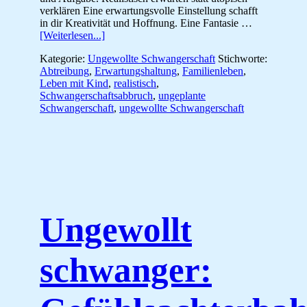
verklären Eine erwartungsvolle Einstellung schafft
in dir Kreativität und Hoffnung. Eine Fantasie …
ÜberLeben
[Weiterlesen...]
mit
Kategorie:
Ungewollte Schwangerschaft
Stichworte:
Kind
Abtreibung
,
Erwartungshaltung
,
Familienleben
,
–
Leben mit Kind
,
realistisch
,
Realistisch
Schwangerschaftsabbruch
,
ungeplante
träumen
Schwangerschaft
,
ungewollte Schwangerschaft
Ungewollt
schwanger: