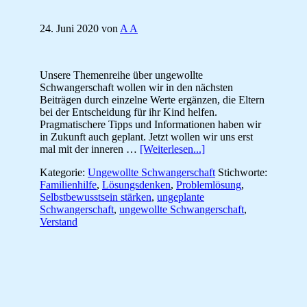
24. Juni 2020
von
A A
Unsere Themenreihe über ungewollte
Schwangerschaft wollen wir in den nächsten
Beiträgen durch einzelne Werte ergänzen, die Eltern
bei der Entscheidung für ihr Kind helfen.
Pragmatischere Tipps und Informationen haben wir
in Zukunft auch geplant. Jetzt wollen wir uns erst
ÜberEntscheidungshilf
mal mit der inneren …
[Weiterlesen...]
Verstand
Kategorie:
Ungewollte Schwangerschaft
Stichworte:
[ungeplant
Familienhilfe
,
Lösungsdenken
,
Problemlösung
,
schwanger]
Selbstbewusstsein stärken
,
ungeplante
Schwangerschaft
,
ungewollte Schwangerschaft
,
Verstand