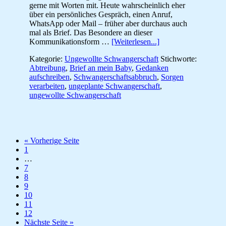
gerne mit Worten mit. Heute wahrscheinlich eher
über ein persönliches Gespräch, einen Anruf,
WhatsApp oder Mail – früher aber durchaus auch
mal als Brief. Das Besondere an dieser
ÜberUngewollt
Kommunikationsform …
[Weiterlesen...]
schwanger:
Kategorie:
Ungewollte Schwangerschaft
Stichworte:
Ein
Abtreibung
,
Brief an mein Baby
,
Gedanken
Brief
aufschreiben
,
Schwangerschaftsabbruch
,
Sorgen
an
verarbeiten
,
ungeplante Schwangerschaft
,
mein
ungewollte Schwangerschaft
Baby
aufrufen
« Vorherige Seite
Seite
1
Weggelassene
…
Zwischenseiten
Seite
7
Seite
8
Seite
9
Seite
10
Seite
11
Seite
12
aufrufen
Nächste Seite
»