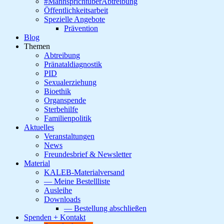
#MannsprichtüberAbtreibung
Öffentlichkeitsarbeit
Spezielle Angebote
Prävention
Blog
Themen
Abtreibung
Pränataldiagnostik
PID
Sexualerziehung
Bioethik
Organspende
Sterbehilfe
Familienpolitik
Aktuelles
Veranstaltungen
News
Freundesbrief & Newsletter
Material
KALEB-Materialversand
— Meine Bestellliste
Ausleihe
Downloads
— Bestellung abschließen
Spenden + Kontakt