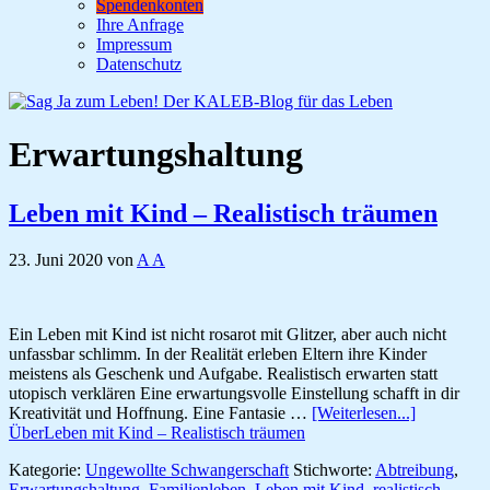
Spendenkonten
Ihre Anfrage
Impressum
Datenschutz
Erwartungshaltung
Leben mit Kind – Realistisch träumen
23. Juni 2020
von
A A
Ein Leben mit Kind ist nicht rosarot mit Glitzer, aber auch nicht
unfassbar schlimm. In der Realität erleben Eltern ihre Kinder
meistens als Geschenk und Aufgabe. Realistisch erwarten statt
utopisch verklären Eine erwartungsvolle Einstellung schafft in dir
Kreativität und Hoffnung. Eine Fantasie …
[Weiterlesen...]
ÜberLeben mit Kind – Realistisch träumen
Kategorie:
Ungewollte Schwangerschaft
Stichworte:
Abtreibung
,
Erwartungshaltung
,
Familienleben
,
Leben mit Kind
,
realistisch
,