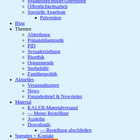
#MannsprichtüberAbtreibung
Öffentlichkeitsarbeit
Spezielle Angebote
Prävention
Blog
Themen
Abtreibung
Pränataldiagnostik
PID
Sexualerziehung
Bioethik
Organspende
Sterbehilfe
Familienpolitik
Aktuelles
Veranstaltungen
News
Freundesbrief & Newsletter
Material
KALEB-Materialversand
— Meine Bestellliste
Ausleihe
Downloads
— Bestellung abschließen
Spenden + Kontakt