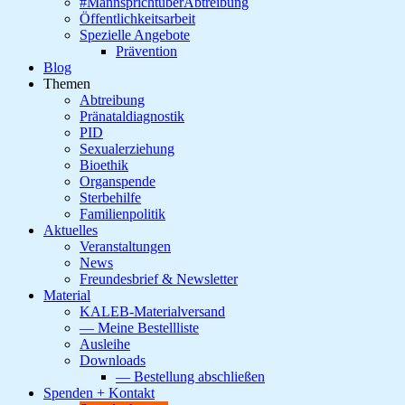
#MannsprichtüberAbtreibung
Öffentlichkeitsarbeit
Spezielle Angebote
Prävention
Blog
Themen
Abtreibung
Pränataldiagnostik
PID
Sexualerziehung
Bioethik
Organspende
Sterbehilfe
Familienpolitik
Aktuelles
Veranstaltungen
News
Freundesbrief & Newsletter
Material
KALEB-Materialversand
— Meine Bestellliste
Ausleihe
Downloads
— Bestellung abschließen
Spenden + Kontakt