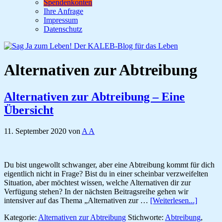
Spendenkonten
Ihre Anfrage
Impressum
Datenschutz
Alternativen zur Abtreibung
Alternativen zur Abtreibung – Eine
Übersicht
11. September 2020
von
A A
Du bist ungewollt schwanger, aber eine Abtreibung kommt für dich
eigentlich nicht in Frage? Bist du in einer scheinbar verzweifelten
Situation, aber möchtest wissen, welche Alternativen dir zur
Verfügung stehen? In der nächsten Beitragsreihe gehen wir
ÜberAlt
intensiver auf das Thema „Alternativen zur …
[Weiterlesen...]
zur
Kategorie:
Alternativen zur Abtreibung
Stichworte:
Abtreibung
,
Abtreib