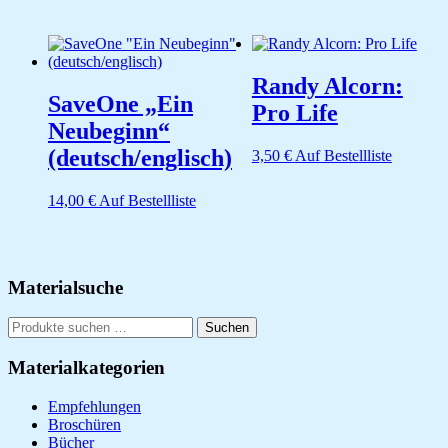
14,95 €
11,90 €.
Randy Alcorn:
SaveOne „Ein
Pro Life
Neubeginn“
(deutsch/englisch)
3,50
€
Auf Bestellliste
14,00
€
Auf Bestellliste
Seitenspalte
Materialsuche
Suchen
Suchen
nach:
Materialkategorien
Empfehlungen
Broschüren
Bücher