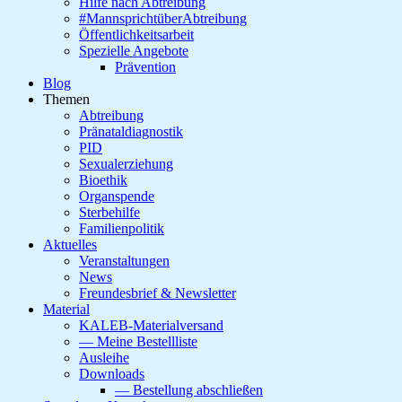
Hilfe nach Abtreibung
#MannsprichtüberAbtreibung
Öffentlichkeitsarbeit
Spezielle Angebote
Prävention
Blog
Themen
Abtreibung
Pränataldiagnostik
PID
Sexualerziehung
Bioethik
Organspende
Sterbehilfe
Familienpolitik
Aktuelles
Veranstaltungen
News
Freundesbrief & Newsletter
Material
KALEB-Materialversand
— Meine Bestellliste
Ausleihe
Downloads
— Bestellung abschließen