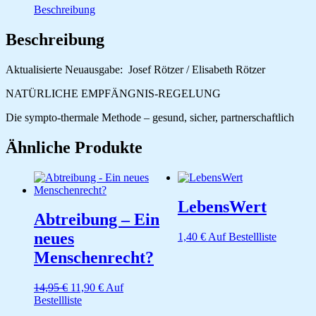
Menge
Beschreibung
Beschreibung
Aktualisierte Neuausgabe: Josef Rötzer / Elisabeth Rötzer
NATÜRLICHE EMPFÄNGNIS-REGELUNG
Die sympto-thermale Methode – gesund, sicher, partnerschaftlich
Ähnliche Produkte
LebensWert
Abtreibung – Ein
neues
1,40
€
Auf Bestellliste
Menschenrecht?
Ursprünglicher
Aktueller
14,95
€
11,90
€
Auf
Preis
Preis
Bestellliste
war:
ist: