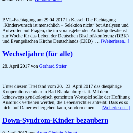
Berlin
BVL-Fachtagung am 29.04.2017 in Kassel: Die Fachtagung
„Kinderwunsch ist menschlich – Selektion nicht“ bot Analysen und
Antworten auf Fragen, die im vorausgehenden Auftaktgottesdienst
zur Woche für das Leben der Deutschen Bischofskonferenz (DBK)
Ü
und Evangelischen Kirche Deutschlands (EKD) …
[Weiterlesen...]
st
A
Wechseljahre (für alle)
28. April 2017
von
Gerhard Steier
Unter diesem Titel fand vom 20.- 23. April 2017 das diesjährige
Kooperationsseminar in Bad Blankenburg statt. Mit dem
keineswegs gynäkologisch gemeinten Wortspiel sollte der Hoffnung
Ausdruck verliehen werden, die Lebensrechtler antreibt: Dass es so
Ü
nicht auf Dauer weitergehen kann, sondern einen …
[Weiterlesen...]
(f
al
Down-Syndrom-Kinder bezaubern
9. April 2017
von
Anne-Christin Ahnert