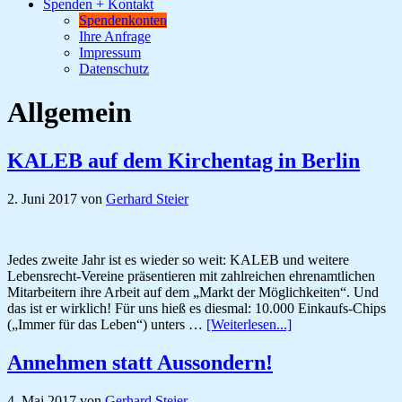
Spenden + Kontakt
Spendenkonten
Ihre Anfrage
Impressum
Datenschutz
Allgemein
KALEB auf dem Kirchentag in Berlin
2. Juni 2017
von
Gerhard Steier
Jedes zweite Jahr ist es wieder so weit: KALEB und weitere
Lebensrecht-Vereine präsentieren mit zahlreichen ehrenamtlichen
Mitarbeitern ihre Arbeit auf dem „Markt der Möglichkeiten“. Und
das ist er wirklich! Für uns hieß es diesmal: 10.000 Einkaufs-Chips
ÜberKALEB
(„Immer für das Leben“) unters …
[Weiterlesen...]
auf
dem
Annehmen statt Aussondern!
Kirchentag
in
4. Mai 2017
von
Gerhard Steier