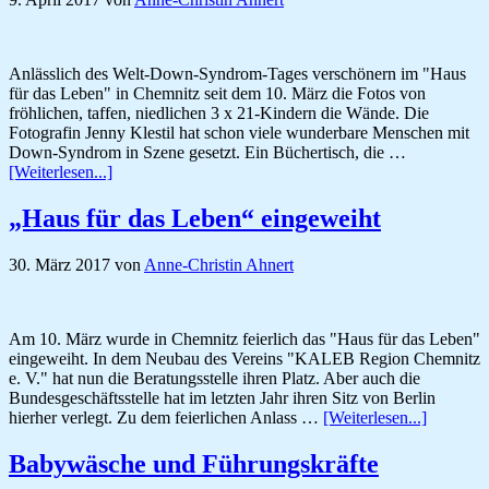
Anlässlich des Welt-Down-Syndrom-Tages verschönern im "Haus
für das Leben" in Chemnitz seit dem 10. März die Fotos von
fröhlichen, taffen, niedlichen 3 x 21-Kindern die Wände. Die
Fotografin Jenny Klestil hat schon viele wunderbare Menschen mit
Down-Syndrom in Szene gesetzt. Ein Büchertisch, die …
ÜberDown-
[Weiterlesen...]
Syndrom-
Kinder
„Haus für das Leben“ eingeweiht
bezaubern
30. März 2017
von
Anne-Christin Ahnert
Am 10. März wurde in Chemnitz feierlich das "Haus für das Leben"
eingeweiht. In dem Neubau des Vereins "KALEB Region Chemnitz
e. V." hat nun die Beratungsstelle ihren Platz. Aber auch die
Bundesgeschäftsstelle hat im letzten Jahr ihren Sitz von Berlin
Über„Ha
hierher verlegt. Zu dem feierlichen Anlass …
[Weiterlesen...]
für
das
Babywäsche und Führungskräfte
Leben“