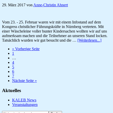
eingewei
29. März 2017
von
Anne-Christin Ahnert
Vom 23. - 25. Februar waren wir mit einem Infostand auf dem
Kongress christlicher Führungskräfte in Nürnberg vertreten. Mit
einer Wäscheleine voller bunter Kindersachen wollten wir auf uns
aufmerksam machen und die Teilnehmer an unseren Stand locken.
ÜberB
Tatsächlich wurden wir gut besucht und die …
[Weiterlesen...]
und
aufrufen
« Vorherige Seite
Führun
Seite
1
Weggelassene
…
Zwischenseiten
Seite
4
Seite
5
Seite
6
Seite
7
aufrufen
Nächste Seite
»
Seitenspalte
Aktuelles
KALEB News
Veranstaltungen
Webseite