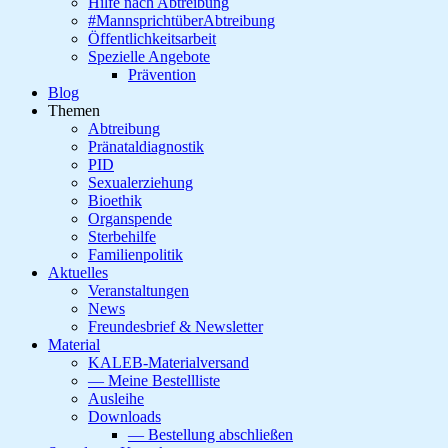
Hilfe nach Abtreibung
#MannsprichtüberAbtreibung
Öffentlichkeitsarbeit
Spezielle Angebote
Prävention
Blog
Themen
Abtreibung
Pränataldiagnostik
PID
Sexualerziehung
Bioethik
Organspende
Sterbehilfe
Familienpolitik
Aktuelles
Veranstaltungen
News
Freundesbrief & Newsletter
Material
KALEB-Materialversand
— Meine Bestellliste
Ausleihe
Downloads
— Bestellung abschließen