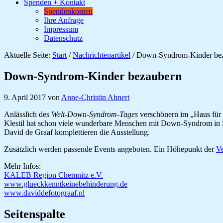
Spenden + Kontakt
Spendenkonten
Ihre Anfrage
Impressum
Datenschutz
Aktuelle Seite:
Start
/
Nachrichtenartikel
/
Down-Syndrom-Kinder be
Down-Syndrom-Kinder bezaubern
9. April 2017
von
Anne-Christin Ahnert
Anlässlich des
Welt-Down-Syndrom-Tages
verschönern im „Haus für d
Klestil hat schon viele wunderbare Menschen mit Down-Syndrom in S
David de Graaf komplettieren die Ausstellung.
Zusätzlich werden passende Events angeboten. Ein Höhepunkt der
Ve
Mehr Infos:
KALEB Region Chemnitz e.V.
www.glueckkenntkeinebehinderung.de
www.daviddefotograaf.nl
Seitenspalte