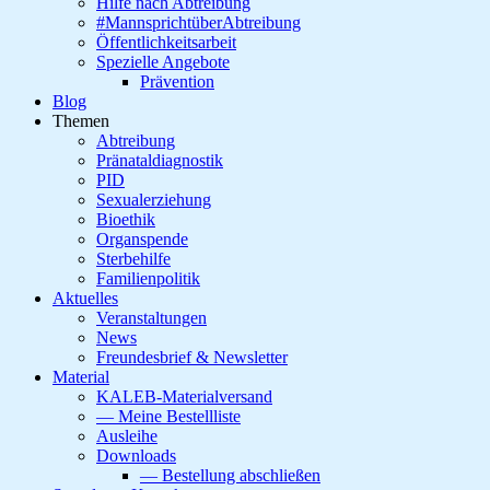
Hilfe nach Abtreibung
#MannsprichtüberAbtreibung
Öffentlichkeitsarbeit
Spezielle Angebote
Prävention
Blog
Themen
Abtreibung
Pränataldiagnostik
PID
Sexualerziehung
Bioethik
Organspende
Sterbehilfe
Familienpolitik
Aktuelles
Veranstaltungen
News
Freundesbrief & Newsletter
Material
KALEB-Materialversand
— Meine Bestellliste
Ausleihe
Downloads
— Bestellung abschließen