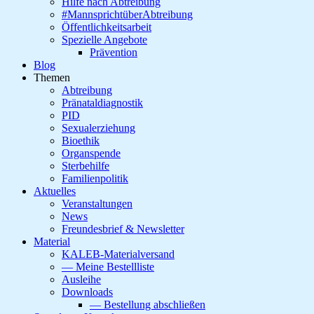
Hilfe nach Abtreibung
#MannsprichtüberAbtreibung
Öffentlichkeitsarbeit
Spezielle Angebote
Prävention
Blog
Themen
Abtreibung
Pränataldiagnostik
PID
Sexualerziehung
Bioethik
Organspende
Sterbehilfe
Familienpolitik
Aktuelles
Veranstaltungen
News
Freundesbrief & Newsletter
Material
KALEB-Materialversand
— Meine Bestellliste
Ausleihe
Downloads
— Bestellung abschließen