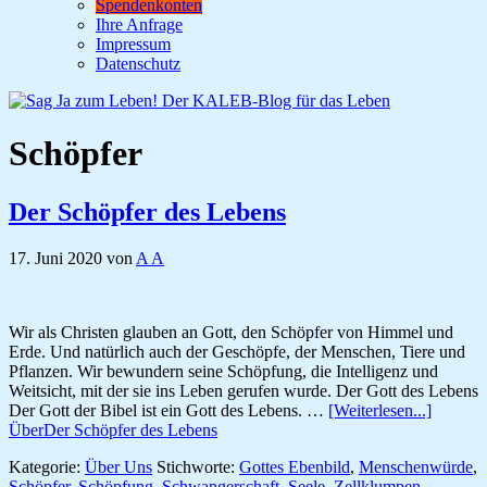
Spendenkonten
Ihre Anfrage
Impressum
Datenschutz
Schöpfer
Der Schöpfer des Lebens
17. Juni 2020
von
A A
Wir als Christen glauben an Gott, den Schöpfer von Himmel und
Erde. Und natürlich auch der Geschöpfe, der Menschen, Tiere und
Pflanzen. Wir bewundern seine Schöpfung, die Intelligenz und
Weitsicht, mit der sie ins Leben gerufen wurde. Der Gott des Lebens
Der Gott der Bibel ist ein Gott des Lebens. …
[Weiterlesen...]
ÜberDer Schöpfer des Lebens
Kategorie:
Über Uns
Stichworte:
Gottes Ebenbild
,
Menschenwürde
,
Schöpfer
,
Schöpfung
,
Schwangerschaft
,
Seele
,
Zellklumpen