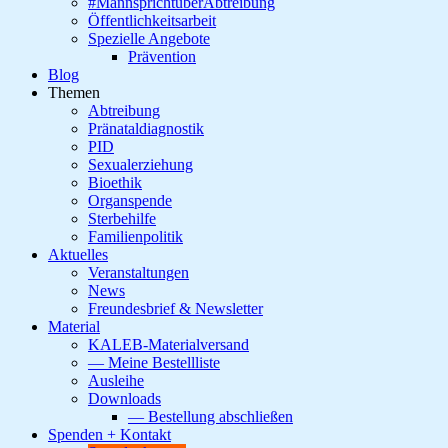
#MannsprichtüberAbtreibung
Öffentlichkeitsarbeit
Spezielle Angebote
Prävention
Blog
Themen
Abtreibung
Pränataldiagnostik
PID
Sexualerziehung
Bioethik
Organspende
Sterbehilfe
Familienpolitik
Aktuelles
Veranstaltungen
News
Freundesbrief & Newsletter
Material
KALEB-Materialversand
— Meine Bestellliste
Ausleihe
Downloads
— Bestellung abschließen
Spenden + Kontakt