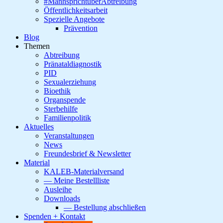
#MannsprichtüberAbtreibung
Öffentlichkeitsarbeit
Spezielle Angebote
Prävention
Blog
Themen
Abtreibung
Pränataldiagnostik
PID
Sexualerziehung
Bioethik
Organspende
Sterbehilfe
Familienpolitik
Aktuelles
Veranstaltungen
News
Freundesbrief & Newsletter
Material
KALEB-Materialversand
— Meine Bestellliste
Ausleihe
Downloads
— Bestellung abschließen
Spenden + Kontakt