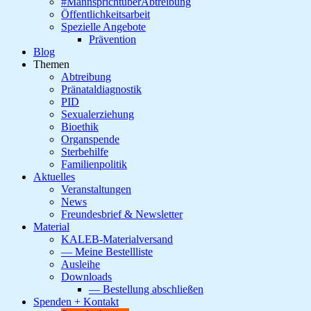
#MannsprichtüberAbtreibung
Öffentlichkeitsarbeit
Spezielle Angebote
Prävention
Blog
Themen
Abtreibung
Pränataldiagnostik
PID
Sexualerziehung
Bioethik
Organspende
Sterbehilfe
Familienpolitik
Aktuelles
Veranstaltungen
News
Freundesbrief & Newsletter
Material
KALEB-Materialversand
— Meine Bestellliste
Ausleihe
Downloads
— Bestellung abschließen
Spenden + Kontakt