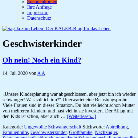
Spendenkonten
Ihre Anfrage
Impressum
Datenschutz
Geschwisterkinder
Oh nein! Noch ein Kind?
14. Juli 2020
von
A A
„Unsere Kinderplanung war abgeschlossen, aber jetzt bin ich wieder
schwanger! Was soll ich tun?“ Unerwartet eine Belastungsprobe
Viele Frauen sind in dieser Situation. Du bist vielleicht schon Mutter
von mehreren Kindern und hast viel in sie investiert. Der Alltag mit
ÜberOh
den Kids ist schön, aber auch …
[Weiterlesen...]
nein!
Kategorie:
Ungewollte Schwangerschaft
Stichworte:
Abtreibung
,
Noch
Familienhilfe
,
Geschwisterkinder
,
Großfamilie
,
Nachzügler
,
ein
Schwangerschaftsabbruch
,
ungeplante Schwangerschaft
,
ungewollte