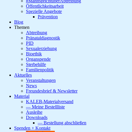
#MannsprichtüberAbtreibung
Öffentlichkeitsarbeit
Spezielle Angebote
Prävention
Blog
Themen
Abtreibung
Pränataldiagnostik
PID
Sexualerziehung
Bioethik
Organspende
Sterbehilfe
Familienpolitik
Aktuelles
Veranstaltungen
News
Freundesbrief & Newsletter
Material
KALEB-Materialversand
— Meine Bestellliste
Ausleihe
Downloads
— Bestellung abschließen
Spenden + Kontakt