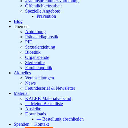
#MannsprichtüberAbtreibung
Öffentlichkeitsarbeit
Spezielle Angebote
Prävention
Blog
Themen
Abtreibung
Pränataldiagnostik
PID
Sexualerziehung
Bioethik
Organspende
Sterbehilfe
Familienpolitik
Aktuelles
Veranstaltungen
News
Freundesbrief & Newsletter
Material
KALEB-Materialversand
— Meine Bestellliste
Ausleihe
Downloads
— Bestellung abschließen
Spenden + Kontakt