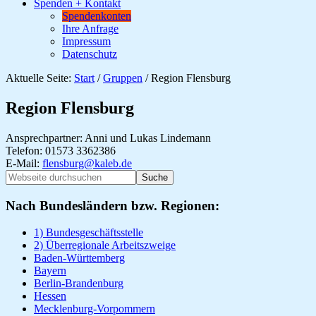
Spenden + Kontakt
Spendenkonten
Ihre Anfrage
Impressum
Datenschutz
Aktuelle Seite:
Start
/
Gruppen
/
Region Flensburg
Region Flensburg
Ansprechpartner: Anni und Lukas Lindemann
Telefon: 01573 3362386
E-Mail:
flensburg@kaleb.de
Seitenspalte
Webseite
durchsuchen
Nach Bundesländern bzw. Regionen:
1) Bundesgeschäftsstelle
2) Überregionale Arbeitszweige
Baden-Württemberg
Bayern
Berlin-Brandenburg
Hessen
Mecklenburg-Vorpommern