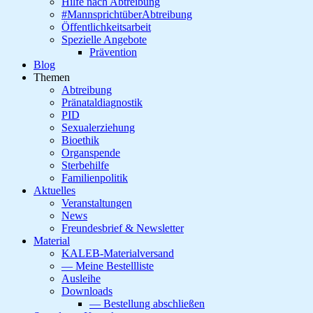
Hilfe nach Abtreibung
#MannsprichtüberAbtreibung
Öffentlichkeitsarbeit
Spezielle Angebote
Prävention
Blog
Themen
Abtreibung
Pränataldiagnostik
PID
Sexualerziehung
Bioethik
Organspende
Sterbehilfe
Familienpolitik
Aktuelles
Veranstaltungen
News
Freundesbrief & Newsletter
Material
KALEB-Materialversand
— Meine Bestellliste
Ausleihe
Downloads
— Bestellung abschließen