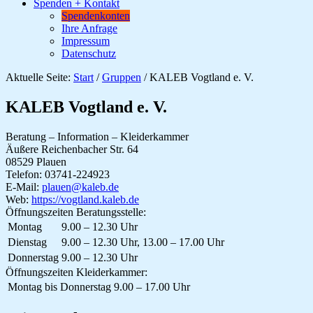
Spenden + Kontakt
Spendenkonten
Ihre Anfrage
Impressum
Datenschutz
Aktuelle Seite:
Start
/
Gruppen
/
KALEB Vogtland e. V.
KALEB Vogtland e. V.
Beratung – Information – Kleiderkammer
Äußere Reichenbacher Str. 64
08529
Plauen
Telefon: 03741-224923
E-Mail:
plauen@kaleb.de
Web:
https://vogtland.kaleb.de
Öffnungszeiten Beratungsstelle:
Montag
9.00 – 12.30 Uhr
Dienstag
9.00 – 12.30 Uhr, 13.00 – 17.00 Uhr
Donnerstag
9.00 – 12.30 Uhr
Öffnungszeiten Kleiderkammer:
Montag bis Donnerstag
9.00 – 17.00 Uhr