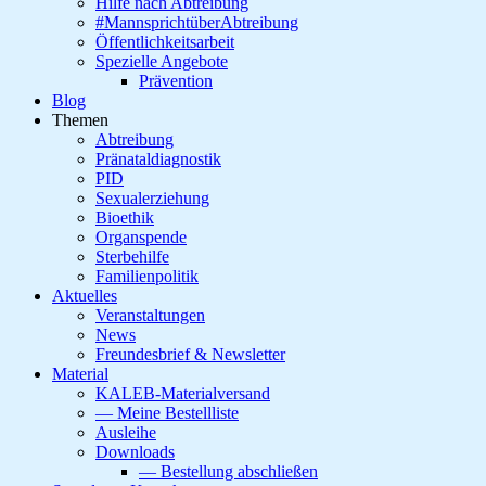
Hilfe nach Abtreibung
#MannsprichtüberAbtreibung
Öffentlichkeitsarbeit
Spezielle Angebote
Prävention
Blog
Themen
Abtreibung
Pränataldiagnostik
PID
Sexualerziehung
Bioethik
Organspende
Sterbehilfe
Familienpolitik
Aktuelles
Veranstaltungen
News
Freundesbrief & Newsletter
Material
KALEB-Materialversand
— Meine Bestellliste
Ausleihe
Downloads
— Bestellung abschließen