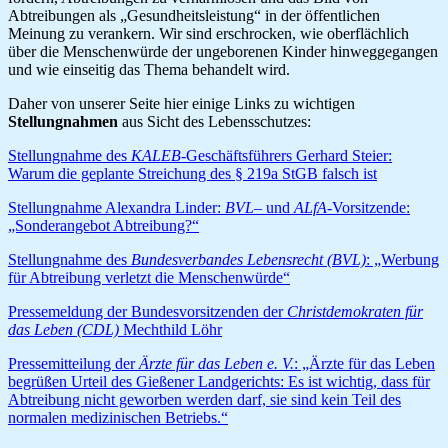
Abtreibungen als „Gesundheitsleistung“ in der öffentlichen
Meinung zu verankern. Wir sind erschrocken, wie oberflächlich
über die Menschenwürde der ungeborenen Kinder hinweggegangen
und wie einseitig das Thema behandelt wird.
Daher von unserer Seite hier einige Links zu wichtigen
Stellungnahmen
aus Sicht des Lebensschutzes:
Stellungnahme des
KALEB
-Geschäftsführers Gerhard Steier:
Warum die geplante Streichung des § 219a StGB falsch ist
Stellungnahme Alexandra Linder:
BVL
– und
ALfA
-Vorsitzende:
„Sonderangebot Abtreibung?“
Stellungnahme des
Bundesverbandes Lebensrecht (BVL)
: „Werbung
für Abtreibung verletzt die Menschenwürde“
Pressemeldung der Bundesvorsitzenden der
Christdemokraten für
das Leben (CDL)
Mechthild Löhr
Pressemitteilung der
Ärzte für das Leben e. V.
: „Ärzte für das Leben
begrüßen Urteil des Gießener Landgerichts: Es ist wichtig, dass für
Abtreibung nicht geworben werden darf, sie sind kein Teil des
normalen medizinischen Betriebs.“