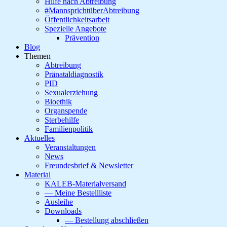
Hilfe nach Abtreibung
#MannsprichtüberAbtreibung
Öffentlichkeitsarbeit
Spezielle Angebote
Prävention
Blog
Themen
Abtreibung
Pränataldiagnostik
PID
Sexualerziehung
Bioethik
Organspende
Sterbehilfe
Familienpolitik
Aktuelles
Veranstaltungen
News
Freundesbrief & Newsletter
Material
KALEB-Materialversand
— Meine Bestellliste
Ausleihe
Downloads
— Bestellung abschließen