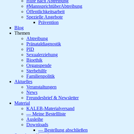
Hilfe nach Abtreibung
#MannsprichtüberAbtreibung
Öffentlichkeitsarbeit
Spezielle Angebote
Prävention
Blog
Themen
Abtreibung
Pränataldiagnostik
PID
Sexualerziehung
Bioethik
Organspende
Sterbehilfe
Familienpolitik
Aktuelles
Veranstaltungen
News
Freundesbrief & Newsletter
Material
KALEB-Materialversand
— Meine Bestellliste
Ausleihe
Downloads
— Bestellung abschließen