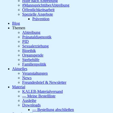
Hilfe nach Abtreibung
#MannsprichtüberAbtreibung
Öffentlichkeitsarbeit
Spezielle Angebote
Prävention
Blog
Themen
Abtreibung
Pränataldiagnostik
PID
Sexualerziehung
Bioethik
Organspende
Sterbehilfe
Familienpolitik
Aktuelles
Veranstaltungen
News
Freundesbrief & Newsletter
Material
KALEB-Materialversand
— Meine Bestellliste
Ausleihe
Downloads
— Bestellung abschließen