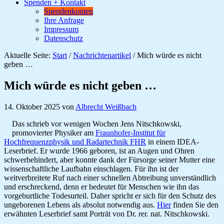
Spenden + Kontakt
Spendenkonten
Ihre Anfrage
Impressum
Datenschutz
Aktuelle Seite:
Start
/
Nachrichtenartikel
/
Mich würde es nicht
geben …
Mich würde es nicht geben …
14. Oktober 2025
von
Albrecht Weißbach
Das schrieb vor wenigen Wochen Jens Nitschkowski,
promovierter Physiker am
Fraunhofer-Institut für
Hochfrequenzphysik und Radartechnik FHR
in einem IDEA-
Leserbrief. Er wurde 1966 geboren, ist an Augen und Ohren
schwerbehindert, aber konnte dank der Fürsorge seiner Mutter eine
wissenschaftliche Laufbahn einschlagen. Für ihn ist der
weitverbreitete Ruf nach einer schnellen Abtreibung unverständlich
und erschreckend, denn er bedeutet für Menschen wie ihn das
vorgeburtliche Todesurteil. Daher spricht er sich für den Schutz des
ungeborenen Lebens als absolut notwendig aus.
Hier
finden Sie den
erwähnten Leserbrief samt Porträt von Dr. rer. nat. Nitschkowski.