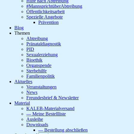
Hilfe nach Abtreibung
#MannsprichtüberAbtreibung
Öffentlichkeitsarbeit
Spezielle Angebote
Prävention
Blog
Themen
Abtreibung
Pränataldiagnostik
PID
Sexualerziehung
Bioethik
Organspende
Sterbehilfe
Familienpolitik
Aktuelles
Veranstaltungen
News
Freundesbrief & Newsletter
Material
KALEB-Materialversand
— Meine Bestellliste
Ausleihe
Downloads
— Bestellung abschließen