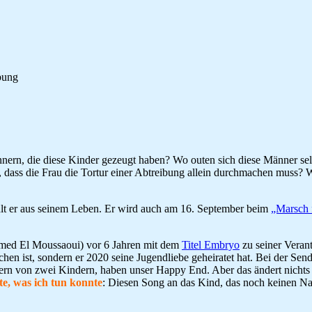
bung
rn, die diese Kinder gezeugt haben? Wo outen sich diese Männer selbst
t, dass die Frau die Tortur einer Abtreibung allein durchmachen muss
lt er aus seinem Leben. Er wird auch am 16. September beim
„Marsch 
ed El Moussaoui) vor 6 Jahren mit dem
Titel Embryo
zu seiner Veran
rochen ist, sondern er 2020 seine Jugendliebe geheiratet hat. Bei der 
ltern von zwei Kindern, haben unser Happy End. Aber das ändert nicht
e, was ich tun konnte
: Diesen Song an das Kind, das noch keinen Na