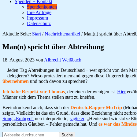
Spenden + Kontakt
Spendenkonten
Ihre Anfrage
Impressum
Datenschutz
Aktuelle Seite:
Start
/
Nachrichtenartikel
/
Man(n) spricht über Abtrei
Man(n) spricht über Abtreibung
18. August 2023
von
Albrecht Weißbach
Jeden Tag Abtreibungen in Deutschland – wer spricht von den Männe
delegieren? Wieso protestiert niemand gegen diese Ungerechtigkei
übernehmen
und noch davon zu sprechen?
Ich habe Respekt vor Thomas
, der einer der wenigen ist.
Hier
erzäh
Männer sich dem Thema stellen statt zu kneifen.
Beeindruckend auch, dass sich der
Deutsch-Rapper MoTrip
(Moham
zeigte. Vielleicht ist das ein Grund, dass diese Beziehung nicht zerb
Song „Embryo“
neu interpretierte,
sagte er
: „Heute sind wir stolze E
persönlichen Glauben – Fehler gemacht hat. Und
es war das Mindest
Seitenspalte
Webseite