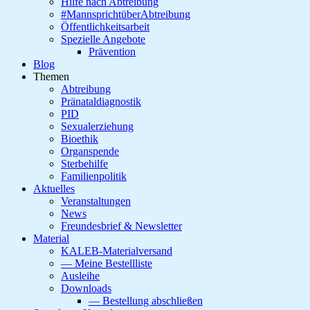
Hilfe nach Abtreibung
#MannsprichtüberAbtreibung
Öffentlichkeitsarbeit
Spezielle Angebote
Prävention
Blog
Themen
Abtreibung
Pränataldiagnostik
PID
Sexualerziehung
Bioethik
Organspende
Sterbehilfe
Familienpolitik
Aktuelles
Veranstaltungen
News
Freundesbrief & Newsletter
Material
KALEB-Materialversand
— Meine Bestellliste
Ausleihe
Downloads
— Bestellung abschließen