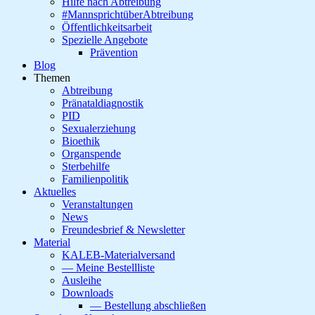
Hilfe nach Abtreibung
#MannsprichtüberAbtreibung
Öffentlichkeitsarbeit
Spezielle Angebote
Prävention
Blog
Themen
Abtreibung
Pränataldiagnostik
PID
Sexualerziehung
Bioethik
Organspende
Sterbehilfe
Familienpolitik
Aktuelles
Veranstaltungen
News
Freundesbrief & Newsletter
Material
KALEB-Materialversand
— Meine Bestellliste
Ausleihe
Downloads
— Bestellung abschließen