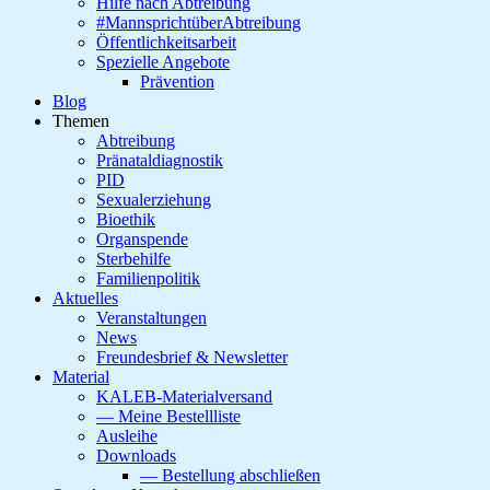
Hilfe nach Abtreibung
#MannsprichtüberAbtreibung
Öffentlichkeitsarbeit
Spezielle Angebote
Prävention
Blog
Themen
Abtreibung
Pränataldiagnostik
PID
Sexualerziehung
Bioethik
Organspende
Sterbehilfe
Familienpolitik
Aktuelles
Veranstaltungen
News
Freundesbrief & Newsletter
Material
KALEB-Materialversand
— Meine Bestellliste
Ausleihe
Downloads
— Bestellung abschließen